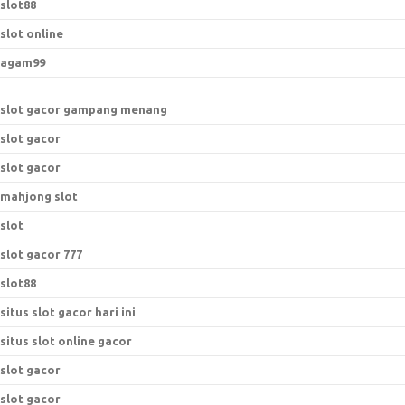
slot88
slot online
agam99
slot gacor gampang menang
slot gacor
slot gacor
mahjong slot
slot
slot gacor 777
slot88
situs slot gacor hari ini
situs slot online gacor
slot gacor
slot gacor