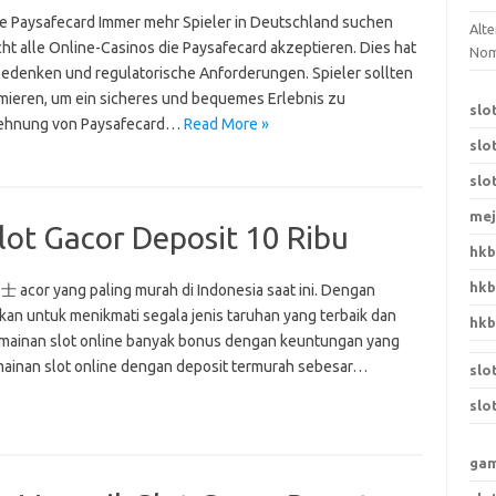
e Paysafecard Immer mehr Spieler in Deutschland suchen
Alt
t alle Online-Casinos die Paysafecard akzeptieren. Dies hat
Nom
bedenken und regulatorische Anforderungen. Spieler sollten
rmieren, um ein sicheres und bequemes Erlebnis zu
slo
blehnung von Paysafecard…
Read More »
slo
slo
mej
lot Gacor Deposit 10 Ribu
hk
hk
 acor yang paling murah di Indonesia saat ini. Dengan
kan untuk menikmati segala jenis taruhan yang terbaik dan
hk
ainan slot online banyak bonus dengan keuntungan yang
ermainan slot online dengan deposit termurah sebesar…
slo
slo
gam