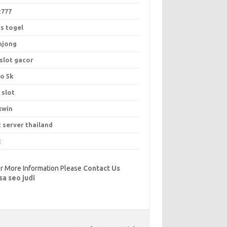
t777
us togel
hjong
 slot gacor
o 5k
 slot
xwin
t server thailand
t
r More Information Please
Contact Us
sa seo judi