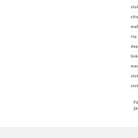
slo
sit
ma
rtp
dep
link
ma
slo
slo
Fo
ja