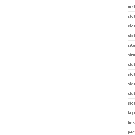
mah
slo
slo
slo
sit
sit
slo
slo
slo
slo
slo
lag
lin
pec