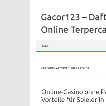
Skip
to
content
Gacor123 – Daft
Online Terperc
HOME
CATEGORY ARCHIVES:
JUARA POKER
Online-Casino ohne P
Vorteile für Spieler i