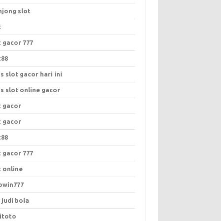
jong slot
t
t gacor 777
t88
us slot gacor hari ini
us slot online gacor
t gacor
t gacor
t88
t gacor 777
t online
owin777
k judi bola
itoto