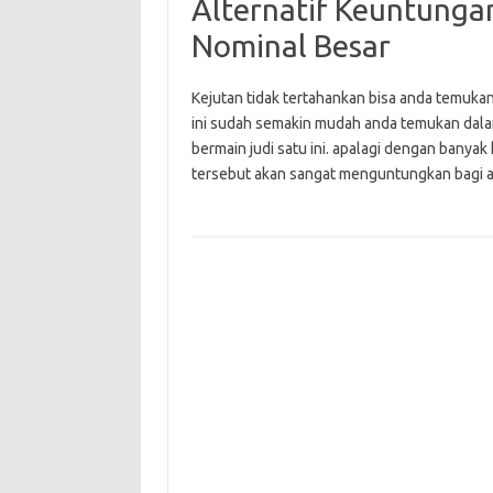
Alternatif Keuntunga
Nominal Besar
Kejutan tidak tertahankan bisa anda temukan
ini sudah semakin mudah anda temukan dala
bermain judi satu ini. apalagi dengan banya
tersebut akan sangat menguntungkan bagi 