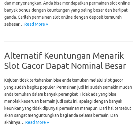
dan menyenangkan. Anda bisa mendapatkan permainan slot online
banyak bonus dengan keuntungan yang paling besar dan berlipat
ganda. Carilah permainan slot online dengan deposit termurah
sebesar…
Read More »
Alternatif Keuntungan Menarik
Slot Gacor Dapat Nominal Besar
Kejutan tidak tertahankan bisa anda temukan melalui slot gacor
yang sudah begitu populer. Permainan judi ini sudah semakin mudah
anda temukan dalam banyak perangkat. Tidak ada yang bisa
menolak keseruan bermain judi satu ini. apalagi dengan banyak
keunikan yang tidak dipunyai permainan manapun. Dari hal tersebut
akan sangat menguntungkan bagi anda selama bermain. Dan
akhirnya…
Read More »