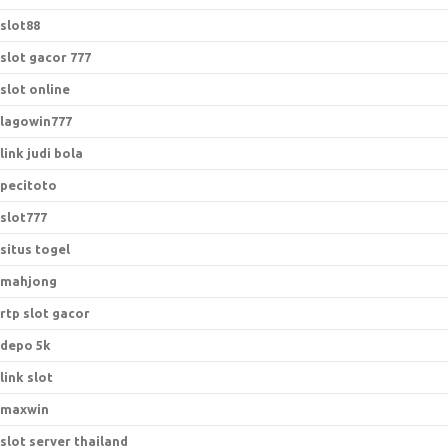
slot88
slot gacor 777
slot online
lagowin777
link judi bola
pecitoto
slot777
situs togel
mahjong
rtp slot gacor
depo 5k
link slot
maxwin
slot server thailand