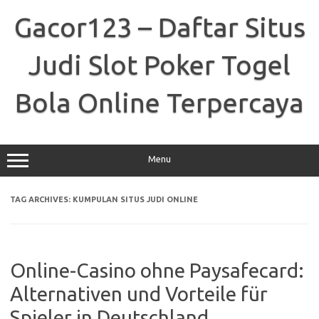
Skip
to
Gacor123 – Daftar Situs
content
Judi Slot Poker Togel
Bola Online Terpercaya
Menu
TAG ARCHIVES:
KUMPULAN SITUS JUDI ONLINE
Online-Casino ohne Paysafecard:
Alternativen und Vorteile für
Spieler in Deutschland