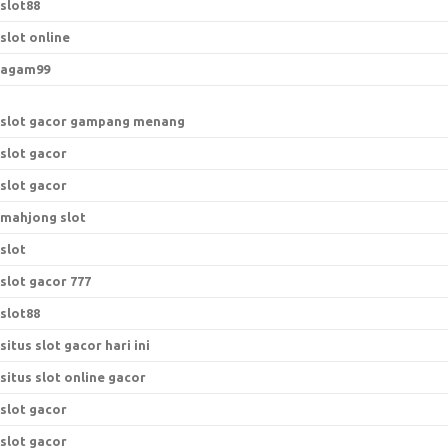
slot88
slot online
agam99
slot gacor gampang menang
slot gacor
slot gacor
mahjong slot
slot
slot gacor 777
slot88
situs slot gacor hari ini
situs slot online gacor
slot gacor
slot gacor