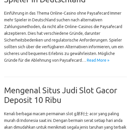
Einführung in das Thema Online-Casino ohne Paysafecard Immer
mehr Spieler in Deutschland suchen nach alternativen
Zahlungsmethoden, da nicht alle Online-Casinos die Paysafecard
akzeptieren. Dies hat verschiedene Gründe, darunter
Sicherheitsbedenken und regulatorische Anforderungen. Spieler
sollten sich über die verfügbaren Alternativen informieren, um ein
sicheres und bequemes Erlebnis zu gewährleisten. Mögliche
Gründe für die Ablehnung von Paysafecard…
Read More »
Mengenal Situs Judi Slot Gacor
Deposit 10 Ribu
Kenali berbagai macam permainan slot g 犀利士 acor yang paling
murah di Indonesia saat ini. Dengan bermain serat setiap hari anda
akan dimudahkan untuk menikmati segala jenis taruhan yang terbaik