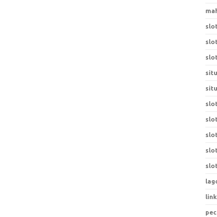
mah
slo
slo
slo
sit
sit
slo
slo
slo
slo
slo
lag
lin
pec