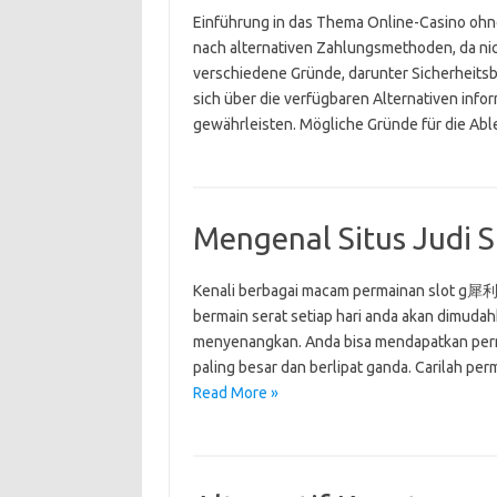
Einführung in das Thema Online-Casino ohn
nach alternativen Zahlungsmethoden, da nich
verschiedene Gründe, darunter Sicherheits
sich über die verfügbaren Alternativen info
gewährleisten. Mögliche Gründe für die A
Mengenal Situs Judi S
Kenali berbagai macam permainan slot g 犀利士
bermain serat setiap hari anda akan dimudah
menyenangkan. Anda bisa mendapatkan perm
paling besar dan berlipat ganda. Carilah p
Read More »