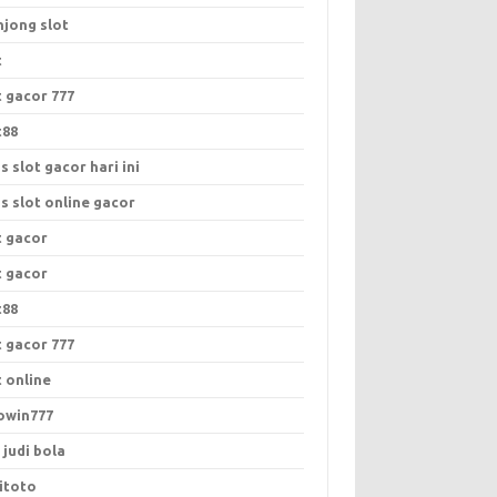
jong slot
t
t gacor 777
t88
us slot gacor hari ini
us slot online gacor
t gacor
t gacor
t88
t gacor 777
t online
owin777
k judi bola
itoto