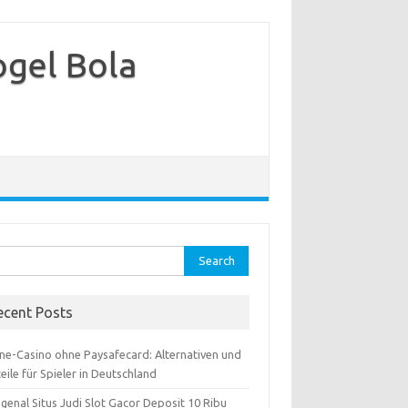
ogel Bola
rch
ecent Posts
ine-Casino ohne Paysafecard: Alternativen und
eile für Spieler in Deutschland
genal Situs Judi Slot Gacor Deposit 10 Ribu