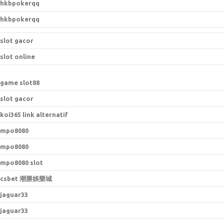
hkbpokerqq
hkbpokerqq
slot gacor
slot online
game slot88
slot gacor
koi365 link alternatif
mpo8080
mpo8080
mpo8080 slot
csbet 潮勝娛樂城
jaguar33
jaguar33