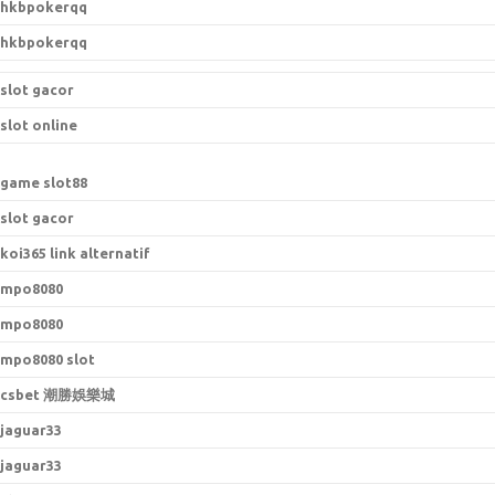
hkbpokerqq
hkbpokerqq
slot gacor
slot online
game slot88
slot gacor
koi365 link alternatif
mpo8080
mpo8080
mpo8080 slot
csbet 潮勝娛樂城
jaguar33
jaguar33