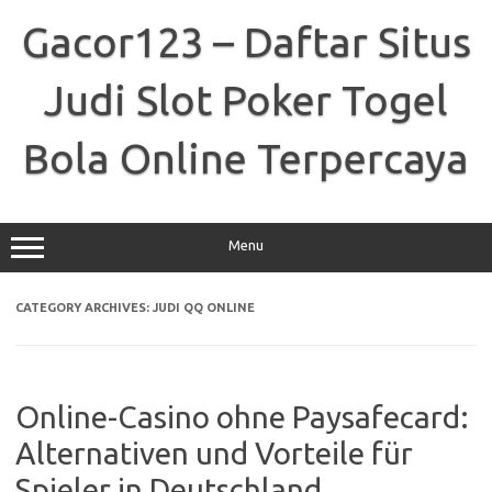
Skip
to
Gacor123 – Daftar Situs
content
Judi Slot Poker Togel
Bola Online Terpercaya
Menu
CATEGORY ARCHIVES:
JUDI QQ ONLINE
Online-Casino ohne Paysafecard:
Alternativen und Vorteile für
Spieler in Deutschland