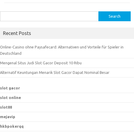
S
e
a
Recent Posts
r
c
Online-Casino ohne Paysafecard: Alternativen und Vorteile für Spieler in
h
Deutschland
f
Mengenal Situs Judi Slot Gacor Deposit 10 Ribu
o
r
Alternatif Keuntungan Menarik Slot Gacor Dapat Nominal Besar
:
slot gacor
slot online
slot88
mejavip
hkbpokerqq