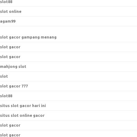
slot88
slot online
agam99
slot gacor gampang menang
slot gacor
slot gacor
mahjong slot
slot
slot gacor 777
slot88
situs slot gacor hari ini
situs slot online gacor
slot gacor
slot gacor