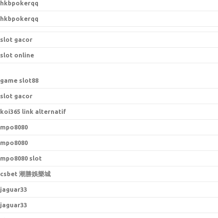
hkbpokerqq
hkbpokerqq
slot gacor
slot online
game slot88
slot gacor
koi365 link alternatif
mpo8080
mpo8080
mpo8080 slot
csbet 潮勝娛樂城
jaguar33
jaguar33