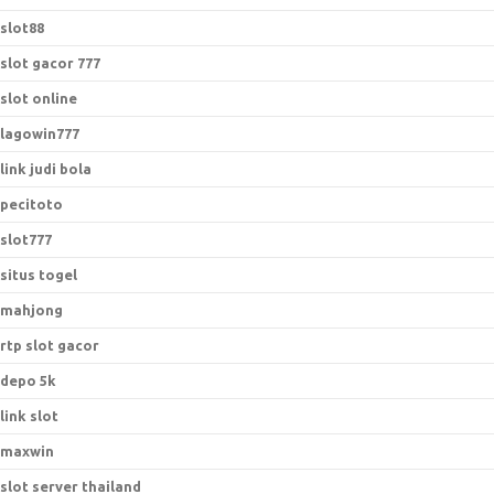
slot88
slot gacor 777
slot online
lagowin777
link judi bola
pecitoto
slot777
situs togel
mahjong
rtp slot gacor
depo 5k
link slot
maxwin
slot server thailand