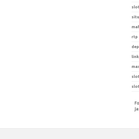
slo
sit
ma
rtp
dep
link
ma
slo
slo
Fo
ja