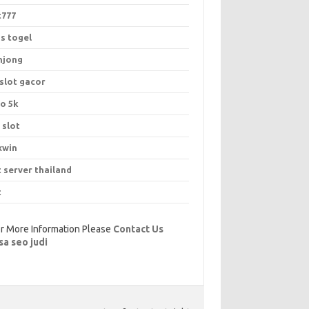
t777
us togel
hjong
 slot gacor
o 5k
 slot
xwin
t server thailand
t
r More Information Please
Contact Us
sa seo judi