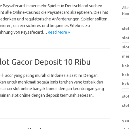
e Paysafecard Immer mehr Spieler in Deutschland suchen
Alt
t alle Online-Casinos die Paysafecard akzeptieren. Dies hat
Nom
bedenken und regulatorische Anforderungen. Spieler sollten
rmieren, um ein sicheres und bequemes Erlebnis zu
slo
blehnung von Paysafecard…
Read More »
slo
slo
mej
lot Gacor Deposit 10 Ribu
hk
hk
 acor yang paling murah di Indonesia saat ini. Dengan
kan untuk menikmati segala jenis taruhan yang terbaik dan
hk
ainan slot online banyak bonus dengan keuntungan yang
ermainan slot online dengan deposit termurah sebesar…
slo
slo
gam