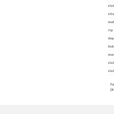
slo
sit
ma
rtp
dep
link
ma
slo
slo
Fo
ja