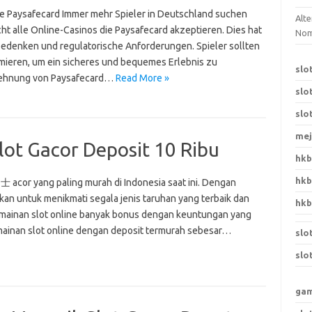
e Paysafecard Immer mehr Spieler in Deutschland suchen
Alt
t alle Online-Casinos die Paysafecard akzeptieren. Dies hat
Nom
bedenken und regulatorische Anforderungen. Spieler sollten
rmieren, um ein sicheres und bequemes Erlebnis zu
slo
blehnung von Paysafecard…
Read More »
slo
slo
mej
lot Gacor Deposit 10 Ribu
hk
hk
 acor yang paling murah di Indonesia saat ini. Dengan
kan untuk menikmati segala jenis taruhan yang terbaik dan
hk
ainan slot online banyak bonus dengan keuntungan yang
ermainan slot online dengan deposit termurah sebesar…
slo
slo
gam