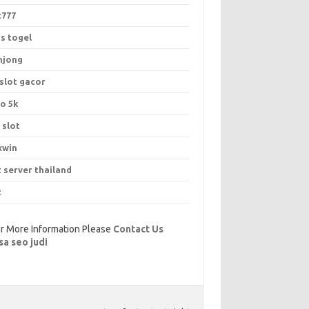
t777
us togel
hjong
 slot gacor
o 5k
 slot
xwin
t server thailand
t
r More Information Please
Contact Us
sa seo judi