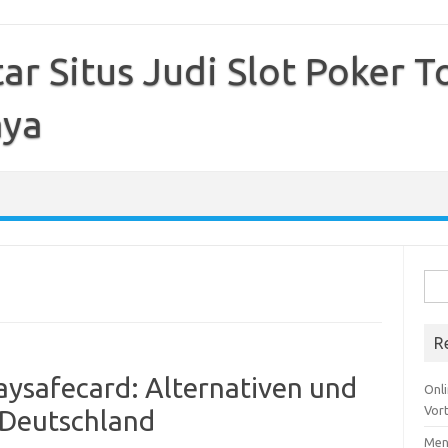
ar Situs Judi Slot Poker T
aya
Sea
for:
R
aysafecard: Alternativen und
Onl
Vort
n Deutschland
Men