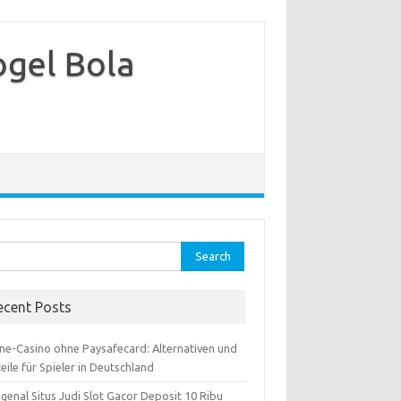
ogel Bola
rch
ecent Posts
ine-Casino ohne Paysafecard: Alternativen und
eile für Spieler in Deutschland
genal Situs Judi Slot Gacor Deposit 10 Ribu