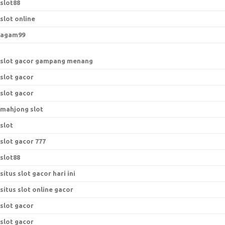
slot88
slot online
agam99
slot gacor gampang menang
slot gacor
slot gacor
mahjong slot
slot
slot gacor 777
slot88
situs slot gacor hari ini
situs slot online gacor
slot gacor
slot gacor