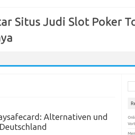
ar Situs Judi Slot Poker T
aya
Sea
for:
R
aysafecard: Alternativen und
Onl
Vort
n Deutschland
Men