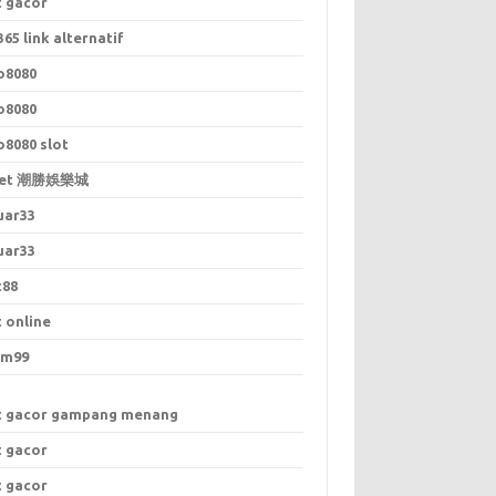
t gacor
365 link alternatif
o8080
o8080
8080 slot
bet 潮勝娛樂城
uar33
uar33
t88
t online
am99
t gacor gampang menang
t gacor
t gacor