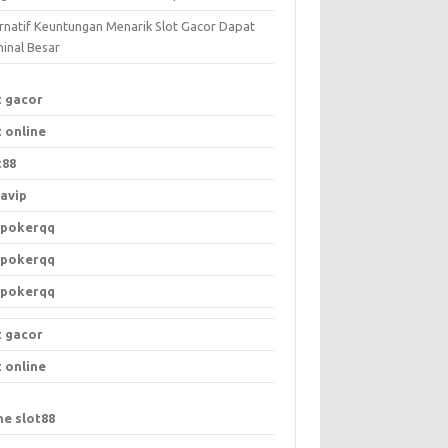
ernatif Keuntungan Menarik Slot Gacor Dapat
inal Besar
t gacor
t online
t88
avip
bpokerqq
bpokerqq
bpokerqq
t gacor
t online
e slot88