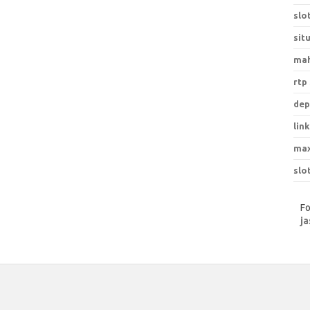
slo
sit
ma
rtp
dep
link
ma
slo
Fo
ja