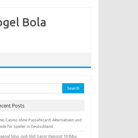
ogel Bola
rch
ecent Posts
ine-Casino ohne Paysafecard: Alternativen und
eile für Spieler in Deutschland
genal Situs Judi Slot Gacor Deposit 10 Ribu