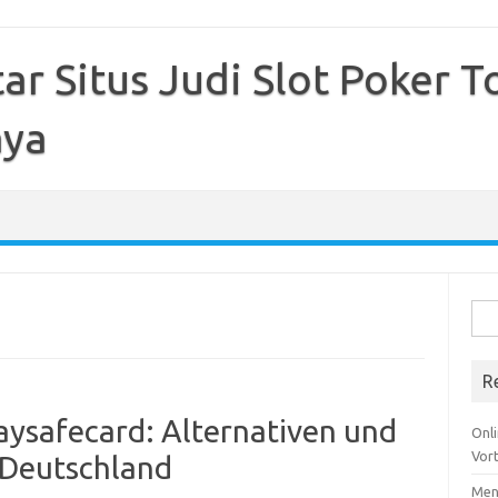
ar Situs Judi Slot Poker T
aya
Sea
for:
R
aysafecard: Alternativen und
Onl
Vort
n Deutschland
Men