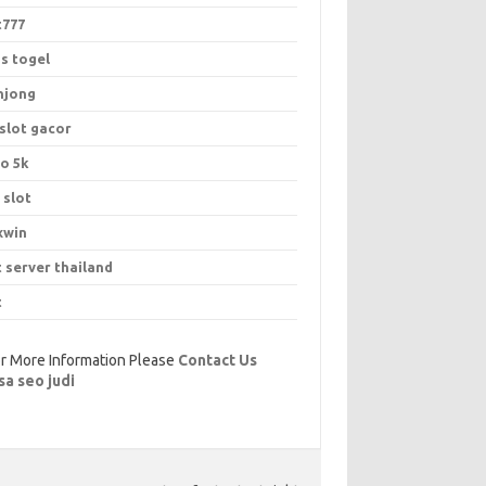
t777
us togel
hjong
 slot gacor
o 5k
 slot
xwin
t server thailand
t
r More Information Please
Contact Us
sa seo judi