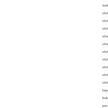
mah
slo
slo
slo
sit
sit
slo
slo
slo
slo
slo
lag
lin
pec