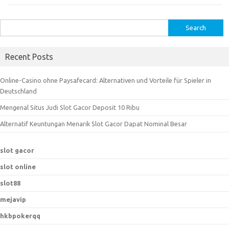
S
e
a
Recent Posts
r
c
Online-Casino ohne Paysafecard: Alternativen und Vorteile für Spieler in
h
Deutschland
f
Mengenal Situs Judi Slot Gacor Deposit 10 Ribu
o
r
Alternatif Keuntungan Menarik Slot Gacor Dapat Nominal Besar
:
slot gacor
slot online
slot88
mejavip
hkbpokerqq