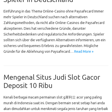
Einführung in das Thema Online-Casino ohne Paysafecard Immer
mehr Spieler in Deutschland suchen nach alternativen
Zahlungsmethoden, da nicht alle Online-Casinos die Paysafecard
akzeptieren. Dies hat verschiedene Gründe, darunter
Sicherheitsbedenken und regulatorische Anforderungen. Spieler
sollten sich über die verfügbaren Alternativen informieren, um ein
sicheres und bequemes Erlebnis zu gewährleisten. Mögliche
Gründe für die Ablehnung von Paysafecard…
Read More »
Mengenal Situs Judi Slot Gacor
Deposit 10 Ribu
Kenali berbagai macam permainan slot g 犀利士 acor yang paling
murah di Indonesia saat ini. Dengan bermain serat setiap hari anda
akan dimudahkan untuk menikmati segala jenis taruhan yang terbaik