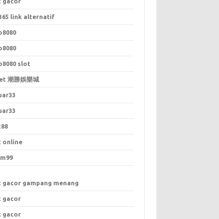
t gacor
365 link alternatif
o8080
o8080
8080 slot
bet 潮勝娛樂城
uar33
uar33
t88
t online
am99
t gacor gampang menang
t gacor
t gacor