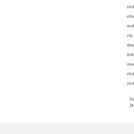
slo
sit
ma
rtp
dep
link
ma
slo
slo
Fo
ja