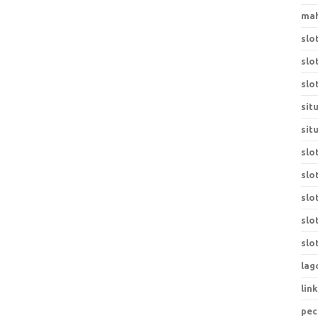
mah
slo
slo
slo
sit
sit
slo
slo
slo
slo
slo
lag
lin
pec