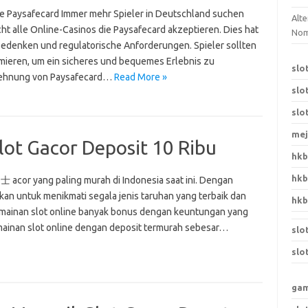
e Paysafecard Immer mehr Spieler in Deutschland suchen
Alt
t alle Online-Casinos die Paysafecard akzeptieren. Dies hat
Nom
bedenken und regulatorische Anforderungen. Spieler sollten
rmieren, um ein sicheres und bequemes Erlebnis zu
slo
blehnung von Paysafecard…
Read More »
slo
slo
mej
lot Gacor Deposit 10 Ribu
hk
hk
 acor yang paling murah di Indonesia saat ini. Dengan
kan untuk menikmati segala jenis taruhan yang terbaik dan
hk
ainan slot online banyak bonus dengan keuntungan yang
ermainan slot online dengan deposit termurah sebesar…
slo
slo
gam