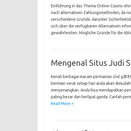
Einführung in das Thema Online-Casino ohn
nach alternativen Zahlungsmethoden, da nich
verschiedene Gründe, darunter Sicherheits
sich über die verfügbaren Alternativen info
gewährleisten. Mögliche Gründe für die A
Mengenal Situs Judi S
Kenali berbagai macam permainan slot g 犀利士
bermain serat setiap hari anda akan dimudah
menyenangkan. Anda bisa mendapatkan perm
paling besar dan berlipat ganda. Carilah p
Read More »