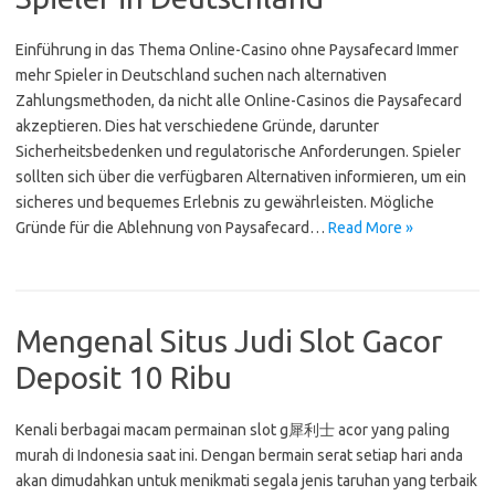
Einführung in das Thema Online-Casino ohne Paysafecard Immer
mehr Spieler in Deutschland suchen nach alternativen
Zahlungsmethoden, da nicht alle Online-Casinos die Paysafecard
akzeptieren. Dies hat verschiedene Gründe, darunter
Sicherheitsbedenken und regulatorische Anforderungen. Spieler
sollten sich über die verfügbaren Alternativen informieren, um ein
sicheres und bequemes Erlebnis zu gewährleisten. Mögliche
Gründe für die Ablehnung von Paysafecard…
Read More »
Mengenal Situs Judi Slot Gacor
Deposit 10 Ribu
Kenali berbagai macam permainan slot g 犀利士 acor yang paling
murah di Indonesia saat ini. Dengan bermain serat setiap hari anda
akan dimudahkan untuk menikmati segala jenis taruhan yang terbaik