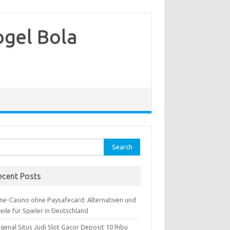
ogel Bola
rch
ecent Posts
ine-Casino ohne Paysafecard: Alternativen und
eile für Spieler in Deutschland
genal Situs Judi Slot Gacor Deposit 10 Ribu