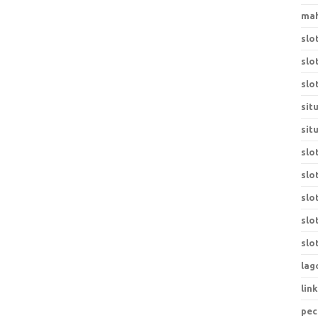
mah
slo
slo
slo
sit
sit
slo
slo
slo
slo
slo
lag
lin
pec