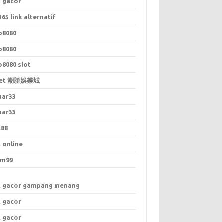
t gacor
365 link alternatif
o8080
o8080
8080 slot
bet 潮勝娛樂城
uar33
uar33
t88
t online
am99
t gacor gampang menang
t gacor
t gacor