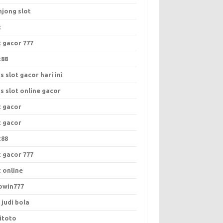
jong slot
t
t gacor 777
t88
us slot gacor hari ini
us slot online gacor
t gacor
t gacor
t88
t gacor 777
t online
owin777
k judi bola
itoto