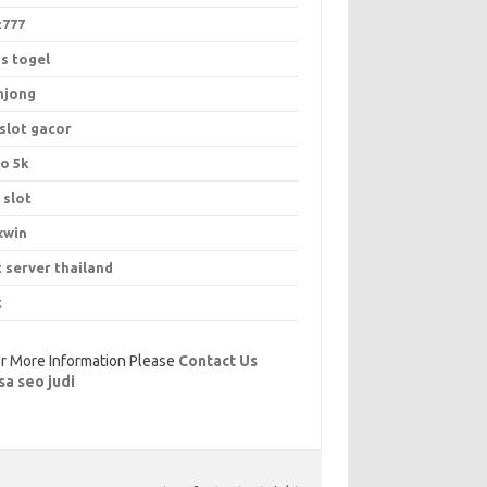
t777
us togel
hjong
 slot gacor
o 5k
 slot
xwin
t server thailand
t
r More Information Please
Contact Us
sa seo judi