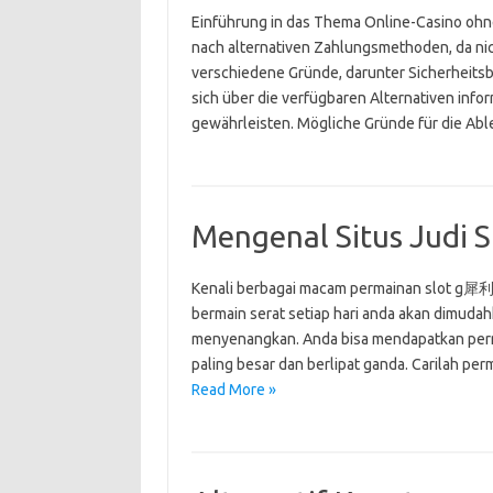
Einführung in das Thema Online-Casino ohn
nach alternativen Zahlungsmethoden, da nich
verschiedene Gründe, darunter Sicherheits
sich über die verfügbaren Alternativen info
gewährleisten. Mögliche Gründe für die A
Mengenal Situs Judi S
Kenali berbagai macam permainan slot g 犀利士
bermain serat setiap hari anda akan dimudah
menyenangkan. Anda bisa mendapatkan perm
paling besar dan berlipat ganda. Carilah p
Read More »