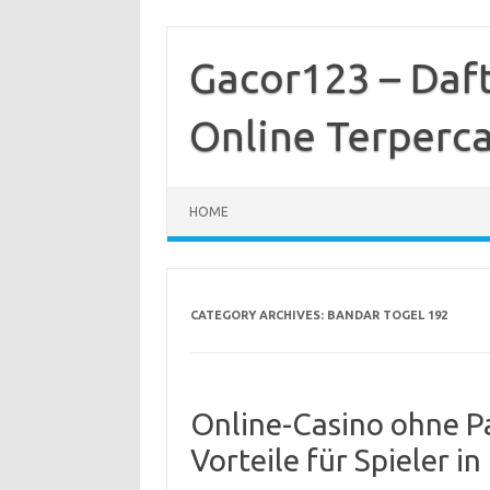
Skip
to
content
Gacor123 – Daft
Online Terperc
HOME
CATEGORY ARCHIVES:
BANDAR TOGEL 192
Online-Casino ohne P
Vorteile für Spieler i