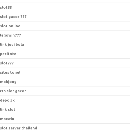
slot88
slot gacor 777
slot online
lagowin777
link judi bola
pecitoto
slot777
situs togel
mahjong
rtp slot gacor
depo 5k
link slot
maxwin
slot server thailand