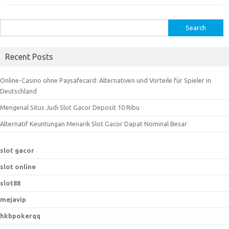
S
e
a
Recent Posts
r
c
Online-Casino ohne Paysafecard: Alternativen und Vorteile für Spieler in
h
Deutschland
f
Mengenal Situs Judi Slot Gacor Deposit 10 Ribu
o
r
Alternatif Keuntungan Menarik Slot Gacor Dapat Nominal Besar
:
slot gacor
slot online
slot88
mejavip
hkbpokerqq