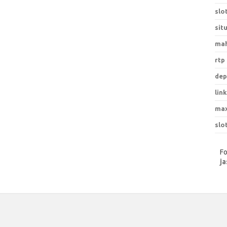
slo
sit
ma
rtp
dep
link
ma
slo
Fo
ja