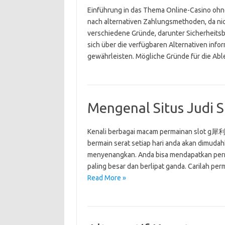
Einführung in das Thema Online-Casino ohn
nach alternativen Zahlungsmethoden, da nich
verschiedene Gründe, darunter Sicherheits
sich über die verfügbaren Alternativen info
gewährleisten. Mögliche Gründe für die A
Mengenal Situs Judi S
Kenali berbagai macam permainan slot g 犀利士
bermain serat setiap hari anda akan dimudah
menyenangkan. Anda bisa mendapatkan perm
paling besar dan berlipat ganda. Carilah p
Read More »