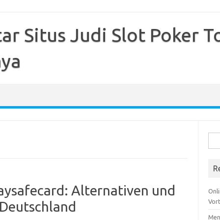
ar Situs Judi Slot Poker T
aya
Sea
for:
R
aysafecard: Alternativen und
Onl
Vort
n Deutschland
Men