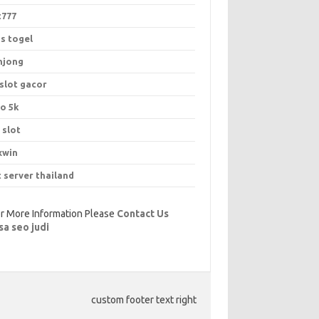
t777
us togel
hjong
 slot gacor
o 5k
 slot
xwin
t server thailand
r More Information Please
Contact Us
sa seo judi
custom footer text right