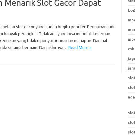
n Menarik Slot Gacor Dapat
slo
koi
mp
 melalui slot gacor yang sudah begitu populer. Permainan judi
mp
m banyak perangkat. Tidak ada yang bisa menolak keseruan
mpo
k keunikan yang tidak dipunyai permainan manapun. Dari hal
anda selama bermain. Dan akhirnya…
Read More »
cs
jag
jag
slo
slo
ag
slo
slo
slo