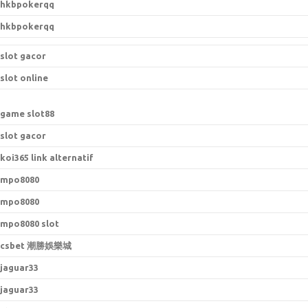
hkbpokerqq
hkbpokerqq
slot gacor
slot online
game slot88
slot gacor
koi365 link alternatif
mpo8080
mpo8080
mpo8080 slot
csbet 潮勝娛樂城
jaguar33
jaguar33