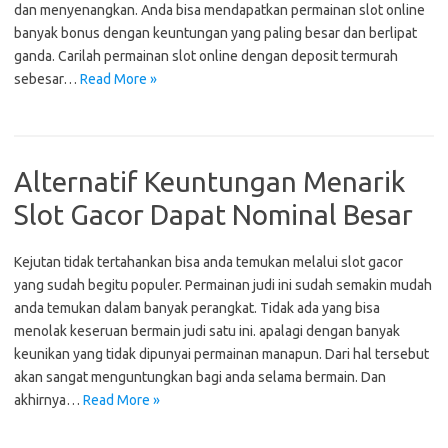
dan menyenangkan. Anda bisa mendapatkan permainan slot online
banyak bonus dengan keuntungan yang paling besar dan berlipat
ganda. Carilah permainan slot online dengan deposit termurah
sebesar…
Read More »
Alternatif Keuntungan Menarik
Slot Gacor Dapat Nominal Besar
Kejutan tidak tertahankan bisa anda temukan melalui slot gacor
yang sudah begitu populer. Permainan judi ini sudah semakin mudah
anda temukan dalam banyak perangkat. Tidak ada yang bisa
menolak keseruan bermain judi satu ini. apalagi dengan banyak
keunikan yang tidak dipunyai permainan manapun. Dari hal tersebut
akan sangat menguntungkan bagi anda selama bermain. Dan
akhirnya…
Read More »