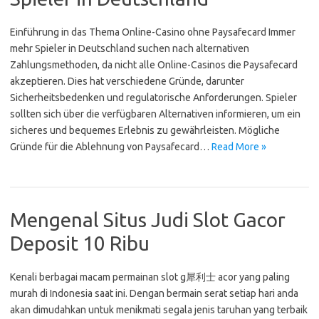
Einführung in das Thema Online-Casino ohne Paysafecard Immer
mehr Spieler in Deutschland suchen nach alternativen
Zahlungsmethoden, da nicht alle Online-Casinos die Paysafecard
akzeptieren. Dies hat verschiedene Gründe, darunter
Sicherheitsbedenken und regulatorische Anforderungen. Spieler
sollten sich über die verfügbaren Alternativen informieren, um ein
sicheres und bequemes Erlebnis zu gewährleisten. Mögliche
Gründe für die Ablehnung von Paysafecard…
Read More »
Mengenal Situs Judi Slot Gacor
Deposit 10 Ribu
Kenali berbagai macam permainan slot g 犀利士 acor yang paling
murah di Indonesia saat ini. Dengan bermain serat setiap hari anda
akan dimudahkan untuk menikmati segala jenis taruhan yang terbaik