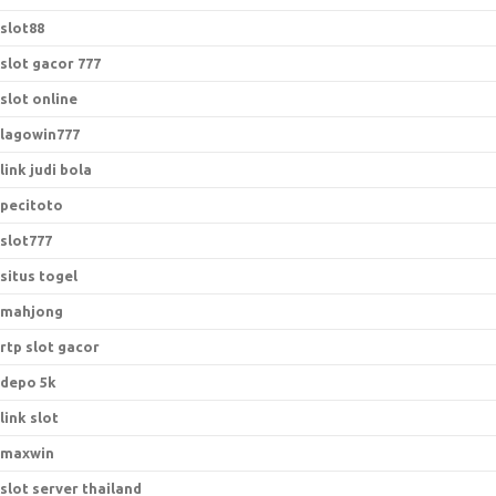
slot88
slot gacor 777
slot online
lagowin777
link judi bola
pecitoto
slot777
situs togel
mahjong
rtp slot gacor
depo 5k
link slot
maxwin
slot server thailand