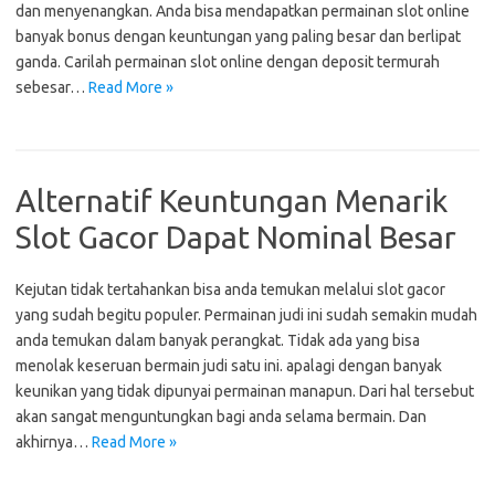
dan menyenangkan. Anda bisa mendapatkan permainan slot online
banyak bonus dengan keuntungan yang paling besar dan berlipat
ganda. Carilah permainan slot online dengan deposit termurah
sebesar…
Read More »
Alternatif Keuntungan Menarik
Slot Gacor Dapat Nominal Besar
Kejutan tidak tertahankan bisa anda temukan melalui slot gacor
yang sudah begitu populer. Permainan judi ini sudah semakin mudah
anda temukan dalam banyak perangkat. Tidak ada yang bisa
menolak keseruan bermain judi satu ini. apalagi dengan banyak
keunikan yang tidak dipunyai permainan manapun. Dari hal tersebut
akan sangat menguntungkan bagi anda selama bermain. Dan
akhirnya…
Read More »