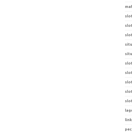
mah
slo
slo
slo
sit
sit
slo
slo
slo
slo
slo
lag
lin
pec