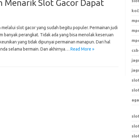
n Menarik Slot Gacor Dapat
slo
koi
mp
 melalui slot gacor yang sudah begitu populer. Permainan judi
mp
m banyak perangkat. Tidak ada yang bisa menolak keseruan
mpo
k keunikan yang tidak dipunyai permainan manapun. Dari hal
anda selama bermain. Dan akhirnya…
Read More »
cs
jag
jag
slo
slo
ag
slo
slo
slo