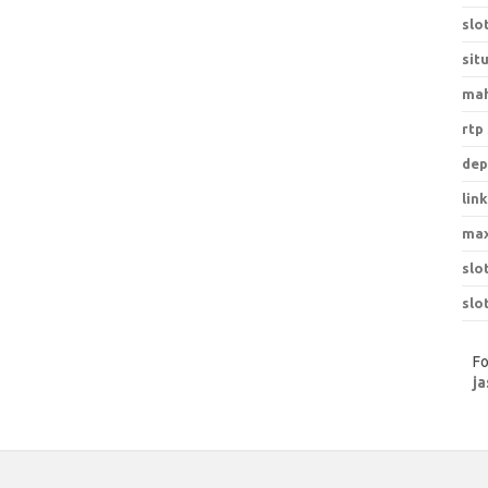
slo
sit
ma
rtp
dep
link
ma
slo
slo
Fo
ja