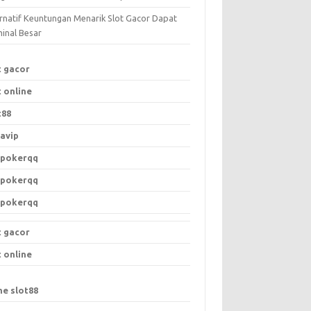
ernatif Keuntungan Menarik Slot Gacor Dapat
inal Besar
t gacor
t online
t88
avip
bpokerqq
bpokerqq
bpokerqq
t gacor
t online
e slot88