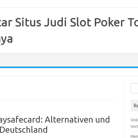
ar Situs Judi Slot Poker T
aya
Sea
for:
R
aysafecard: Alternativen und
Onl
Vort
n Deutschland
Men