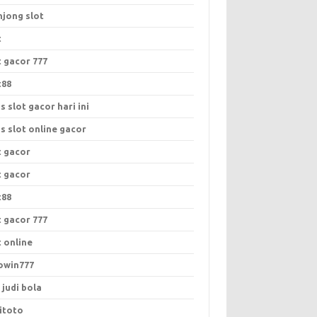
jong slot
t
t gacor 777
t88
us slot gacor hari ini
us slot online gacor
t gacor
t gacor
t88
t gacor 777
t online
owin777
k judi bola
itoto