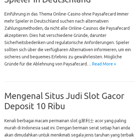
Einführung in das Thema Online-Casino ohne Paysafecard Immer
mehr Spieler in Deutschland suchen nach alternativen
Zahlungsmethoden, da nicht alle Online-Casinos die Paysafecard
akzeptieren. Dies hat verschiedene Gründe, darunter
Sicherheitsbedenken und regulatorische Anforderungen. Spieler
sollten sich über die verfügbaren Alternativen informieren, um ein
sicheres und bequemes Erlebnis zu gewährleisten. Mögliche
Gründe für die Ablehnung von Paysafecard…
Read More »
Mengenal Situs Judi Slot Gacor
Deposit 10 Ribu
Kenali berbagai macam permainan slot g 犀利士 acor yang paling
murah di Indonesia saat ini. Dengan bermain serat setiap hari anda
akan dimudahkan untuk menikmati segala jenis taruhan yang terbaik