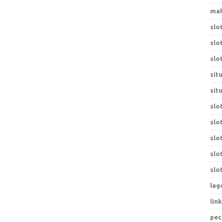
mah
slo
slo
slo
sit
sit
slo
slo
slo
slo
slo
lag
lin
pec