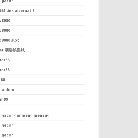
t gacor
365 link alternatif
o8080
o8080
8080 slot
bet 潮勝娛樂城
uar33
uar33
t88
t online
am99
t gacor gampang menang
t gacor
t gacor