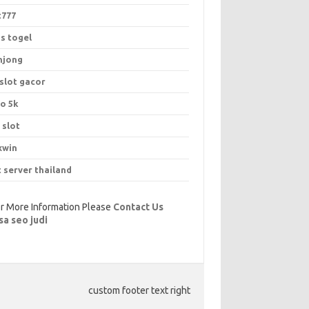
t777
us togel
hjong
 slot gacor
o 5k
 slot
xwin
t server thailand
r More Information Please
Contact Us
sa seo judi
custom footer text right