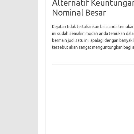
Alternatif Keuntunga
Nominal Besar
Kejutan tidak tertahankan bisa anda temukan
ini sudah semakin mudah anda temukan dala
bermain judi satu ini. apalagi dengan banya
tersebut akan sangat menguntungkan bagi 