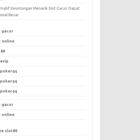
ernatif Keuntungan Menarik Slot Gacor Dapat
inal Besar
t gacor
t online
t88
avip
bpokerqq
bpokerqq
bpokerqq
t gacor
t online
e slot88