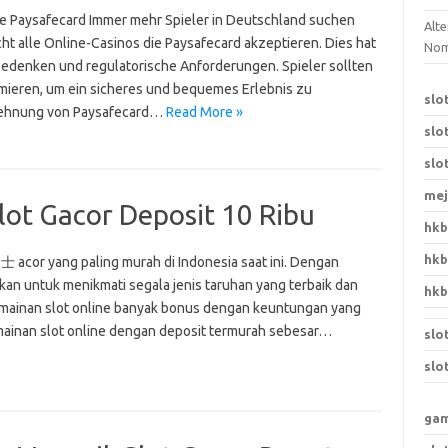
e Paysafecard Immer mehr Spieler in Deutschland suchen
Alt
t alle Online-Casinos die Paysafecard akzeptieren. Dies hat
Nom
bedenken und regulatorische Anforderungen. Spieler sollten
rmieren, um ein sicheres und bequemes Erlebnis zu
slo
blehnung von Paysafecard…
Read More »
slo
slo
mej
lot Gacor Deposit 10 Ribu
hk
hk
 acor yang paling murah di Indonesia saat ini. Dengan
kan untuk menikmati segala jenis taruhan yang terbaik dan
hk
ainan slot online banyak bonus dengan keuntungan yang
ermainan slot online dengan deposit termurah sebesar…
slo
slo
gam