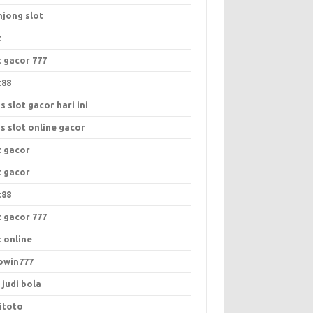
jong slot
t
t gacor 777
t88
us slot gacor hari ini
us slot online gacor
t gacor
t gacor
t88
t gacor 777
t online
owin777
k judi bola
itoto