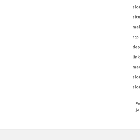
slo
sit
ma
rtp
dep
link
ma
slo
slo
Fo
ja