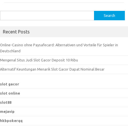
S
e
a
Recent Posts
r
c
Online-Casino ohne Paysafecard: Alternativen und Vorteile für Spieler in
h
Deutschland
f
Mengenal Situs Judi Slot Gacor Deposit 10 Ribu
o
r
Alternatif Keuntungan Menarik Slot Gacor Dapat Nominal Besar
:
slot gacor
slot online
slot88
mejavip
hkbpokerqq