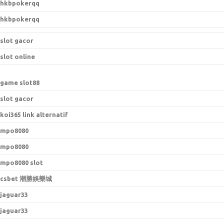
hkbpokerqq
hkbpokerqq
slot gacor
slot online
game slot88
slot gacor
koi365 link alternatif
mpo8080
mpo8080
mpo8080 slot
csbet 潮勝娛樂城
jaguar33
jaguar33