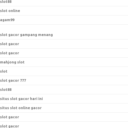
slot88
slot online
agam99
slot gacor gampang menang
slot gacor
slot gacor
mahjong slot
slot
slot gacor 777
slot88
situs slot gacor hari ini
situs slot online gacor
slot gacor
slot gacor