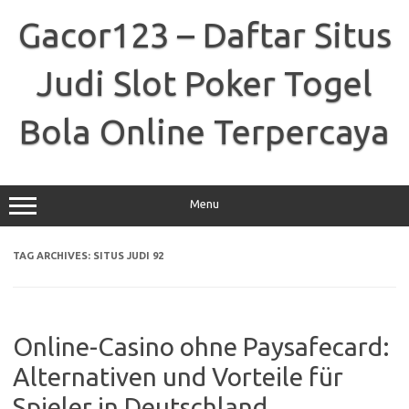
Skip
to
Gacor123 – Daftar Situs
content
Judi Slot Poker Togel
Bola Online Terpercaya
Menu
TAG ARCHIVES:
SITUS JUDI 92
Online-Casino ohne Paysafecard:
Alternativen und Vorteile für
Spieler in Deutschland