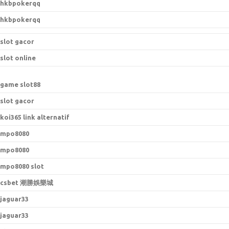
hkbpokerqq
hkbpokerqq
slot gacor
slot online
game slot88
slot gacor
koi365 link alternatif
mpo8080
mpo8080
mpo8080 slot
csbet 潮勝娛樂城
jaguar33
jaguar33