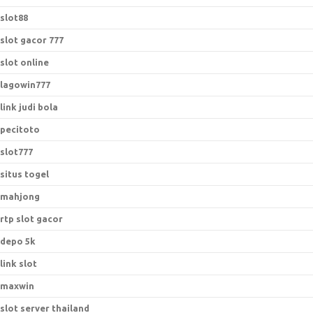
slot88
slot gacor 777
slot online
lagowin777
link judi bola
pecitoto
slot777
situs togel
mahjong
rtp slot gacor
depo 5k
link slot
maxwin
slot server thailand