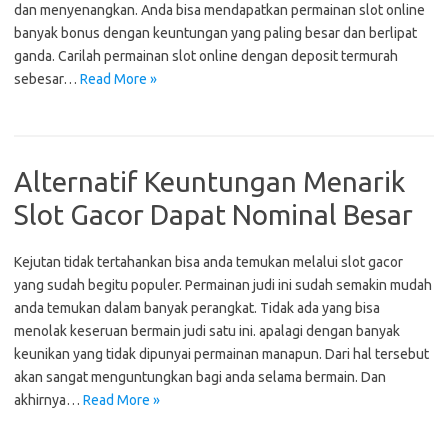
dan menyenangkan. Anda bisa mendapatkan permainan slot online
banyak bonus dengan keuntungan yang paling besar dan berlipat
ganda. Carilah permainan slot online dengan deposit termurah
sebesar…
Read More »
Alternatif Keuntungan Menarik
Slot Gacor Dapat Nominal Besar
Kejutan tidak tertahankan bisa anda temukan melalui slot gacor
yang sudah begitu populer. Permainan judi ini sudah semakin mudah
anda temukan dalam banyak perangkat. Tidak ada yang bisa
menolak keseruan bermain judi satu ini. apalagi dengan banyak
keunikan yang tidak dipunyai permainan manapun. Dari hal tersebut
akan sangat menguntungkan bagi anda selama bermain. Dan
akhirnya…
Read More »