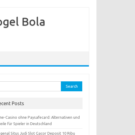
ogel Bola
rch
ecent Posts
ine-Casino ohne Paysafecard: Alternativen und
eile für Spieler in Deutschland
genal Situs Judi Slot Gacor Deposit 10 Ribu