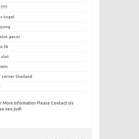
t777
us togel
hjong
 slot gacor
o 5k
 slot
xwin
t server thailand
t
r More Information Please
Contact Us
sa seo judi