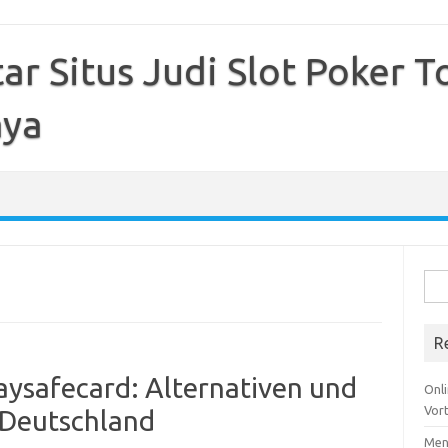
ar Situs Judi Slot Poker T
aya
Sea
for:
R
aysafecard: Alternativen und
Onl
Vort
n Deutschland
Men