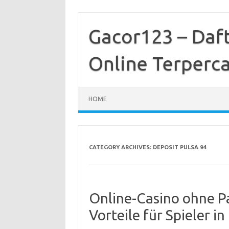
Skip
to
content
Gacor123 – Daft
Online Terperc
HOME
CATEGORY ARCHIVES:
DEPOSIT PULSA 94
Online-Casino ohne P
Vorteile für Spieler i