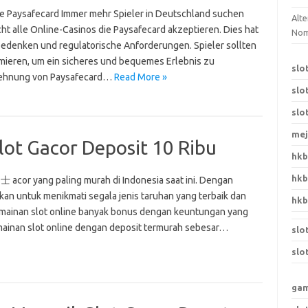
e Paysafecard Immer mehr Spieler in Deutschland suchen
Alt
t alle Online-Casinos die Paysafecard akzeptieren. Dies hat
Nom
bedenken und regulatorische Anforderungen. Spieler sollten
rmieren, um ein sicheres und bequemes Erlebnis zu
slo
blehnung von Paysafecard…
Read More »
slo
slo
mej
lot Gacor Deposit 10 Ribu
hk
hk
 acor yang paling murah di Indonesia saat ini. Dengan
kan untuk menikmati segala jenis taruhan yang terbaik dan
hk
ainan slot online banyak bonus dengan keuntungan yang
ermainan slot online dengan deposit termurah sebesar…
slo
slo
gam