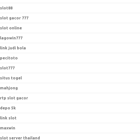
slot88
slot gacor 777
slot online
lagowin777
link judi bola
pecitoto
slot777
situs togel
mahjong
rtp slot gacor
depo 5k
link slot
maxwin
slot server thailand