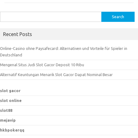
S
e
a
Recent Posts
r
c
Online-Casino ohne Paysafecard: Alternativen und Vorteile für Spieler in
h
Deutschland
f
Mengenal Situs Judi Slot Gacor Deposit 10 Ribu
o
r
Alternatif Keuntungan Menarik Slot Gacor Dapat Nominal Besar
:
slot gacor
slot online
slot88
mejavip
hkbpokerqq