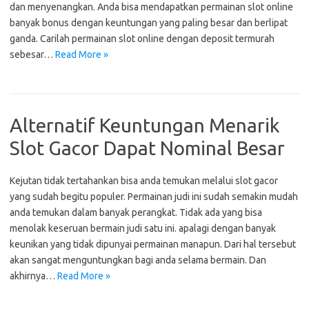
dan menyenangkan. Anda bisa mendapatkan permainan slot online
banyak bonus dengan keuntungan yang paling besar dan berlipat
ganda. Carilah permainan slot online dengan deposit termurah
sebesar…
Read More »
Alternatif Keuntungan Menarik
Slot Gacor Dapat Nominal Besar
Kejutan tidak tertahankan bisa anda temukan melalui slot gacor
yang sudah begitu populer. Permainan judi ini sudah semakin mudah
anda temukan dalam banyak perangkat. Tidak ada yang bisa
menolak keseruan bermain judi satu ini. apalagi dengan banyak
keunikan yang tidak dipunyai permainan manapun. Dari hal tersebut
akan sangat menguntungkan bagi anda selama bermain. Dan
akhirnya…
Read More »