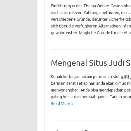
Einführung in das Thema Online-Casino ohn
nach alternativen Zahlungsmethoden, da nich
verschiedene Gründe, darunter Sicherheits
sich über die verfügbaren Alternativen info
gewährleisten. Mögliche Gründe für die A
Mengenal Situs Judi S
Kenali berbagai macam permainan slot g 犀利士
bermain serat setiap hari anda akan dimudah
menyenangkan. Anda bisa mendapatkan perm
paling besar dan berlipat ganda. Carilah p
Read More »