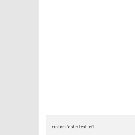
custom footer text left