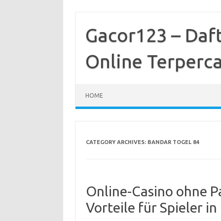
Skip
to
content
Gacor123 – Daft
Online Terperc
HOME
CATEGORY ARCHIVES:
BANDAR TOGEL 84
Online-Casino ohne P
Vorteile für Spieler i