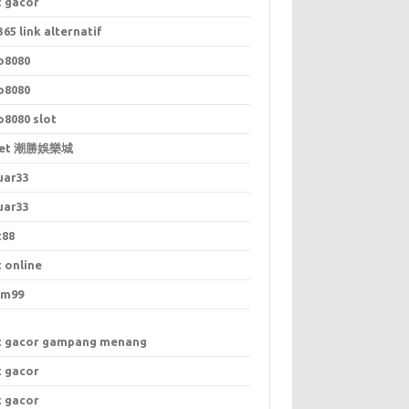
t gacor
365 link alternatif
o8080
o8080
8080 slot
bet 潮勝娛樂城
uar33
uar33
t88
t online
am99
t gacor gampang menang
t gacor
t gacor