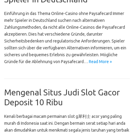
Einführung in das Thema Online-Casino ohne Paysafecard Immer
mehr Spieler in Deutschland suchen nach alternativen
Zahlungsmethoden, da nicht alle Online-Casinos die Paysafecard
akzeptieren. Dies hat verschiedene Gründe, darunter
Sicherheitsbedenken und regulatorische Anforderungen. Spieler
sollten sich über die verfügbaren Alternativen informieren, um ein
sicheres und bequemes Erlebnis zu gewährleisten. Mögliche
Gründe für die Ablehnung von Paysafecard…
Read More »
Mengenal Situs Judi Slot Gacor
Deposit 10 Ribu
Kenali berbagai macam permainan slot g 犀利士 acor yang paling
murah di Indonesia saat ini. Dengan bermain serat setiap hari anda
akan dimudahkan untuk menikmati segala jenis taruhan yang terbaik