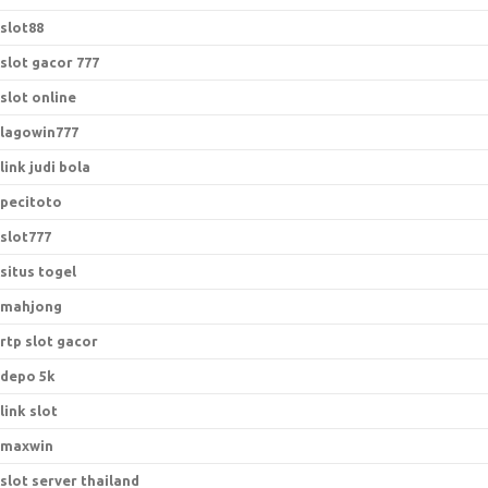
slot88
slot gacor 777
slot online
lagowin777
link judi bola
pecitoto
slot777
situs togel
mahjong
rtp slot gacor
depo 5k
link slot
maxwin
slot server thailand