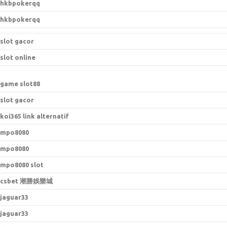
hkbpokerqq
hkbpokerqq
slot gacor
slot online
game slot88
slot gacor
koi365 link alternatif
mpo8080
mpo8080
mpo8080 slot
csbet 潮勝娛樂城
jaguar33
jaguar33