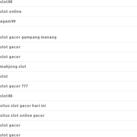
slot88
slot online
agam99
slot gacor gampang menang
slot gacor
slot gacor
mahjong slot
slot
slot gacor 777
slot88
situs slot gacor hari ini
situs slot online gacor
slot gacor
slot gacor