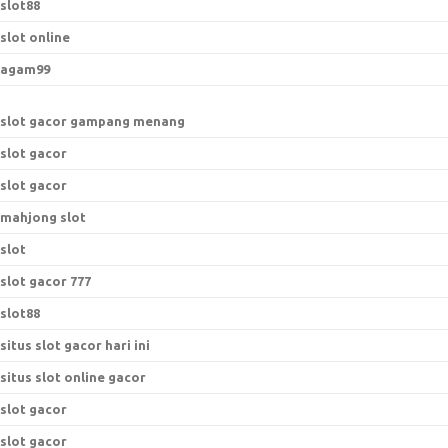
slot88
slot online
agam99
slot gacor gampang menang
slot gacor
slot gacor
mahjong slot
slot
slot gacor 777
slot88
situs slot gacor hari ini
situs slot online gacor
slot gacor
slot gacor