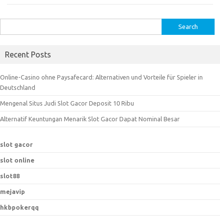
S
e
a
Recent Posts
r
c
Online-Casino ohne Paysafecard: Alternativen und Vorteile für Spieler in
h
Deutschland
f
Mengenal Situs Judi Slot Gacor Deposit 10 Ribu
o
r
Alternatif Keuntungan Menarik Slot Gacor Dapat Nominal Besar
:
slot gacor
slot online
slot88
mejavip
hkbpokerqq