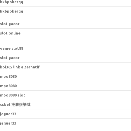
hkbpokerqq
hkbpokerqq
slot gacor
slot online
game slot88
slot gacor
koi365 link alternatif
mpo8080
mpo8080
mpo8080 slot
csbet 潮勝娛樂城
jaguar33
jaguar33