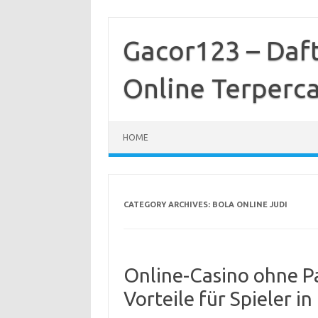
Skip
to
content
Gacor123 – Daft
Online Terperc
HOME
CATEGORY ARCHIVES:
BOLA ONLINE JUDI
Online-Casino ohne P
Vorteile für Spieler i