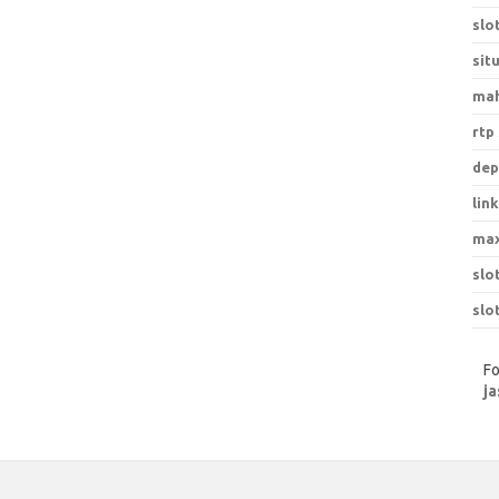
slo
sit
ma
rtp
dep
link
ma
slo
slo
Fo
ja