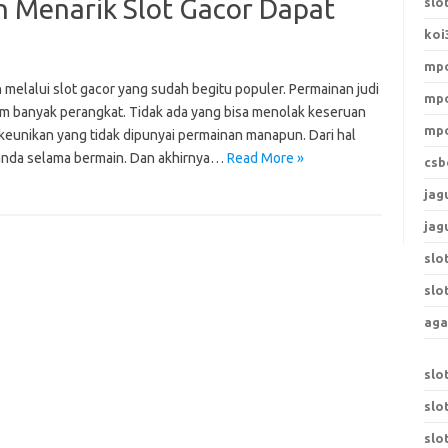
n Menarik Slot Gacor Dapat
slo
koi
mp
 melalui slot gacor yang sudah begitu populer. Permainan judi
mp
m banyak perangkat. Tidak ada yang bisa menolak keseruan
mpo
k keunikan yang tidak dipunyai permainan manapun. Dari hal
anda selama bermain. Dan akhirnya…
Read More »
cs
jag
jag
slo
slo
ag
slo
slo
slo