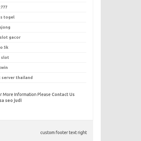
t777
us togel
hjong
 slot gacor
o 5k
 slot
xwin
t server thailand
r More Information Please
Contact Us
sa seo judi
custom footer text right