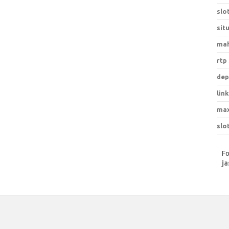
slo
sit
ma
rtp
dep
link
ma
slo
Fo
ja