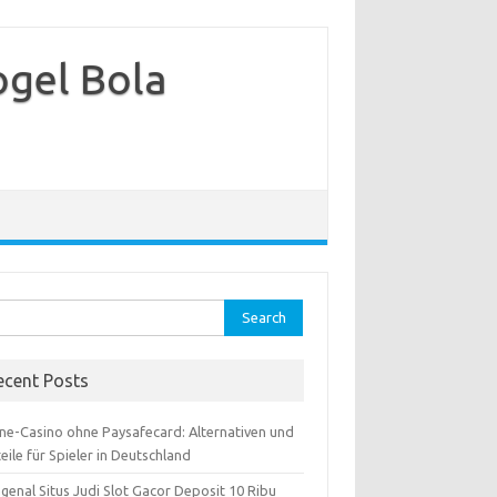
ogel Bola
rch
ecent Posts
ine-Casino ohne Paysafecard: Alternativen und
eile für Spieler in Deutschland
genal Situs Judi Slot Gacor Deposit 10 Ribu