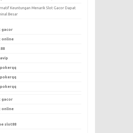
ernatif Keuntungan Menarik Slot Gacor Dapat
inal Besar
t gacor
t online
t88
avip
bpokerqq
bpokerqq
bpokerqq
t gacor
t online
e slot88