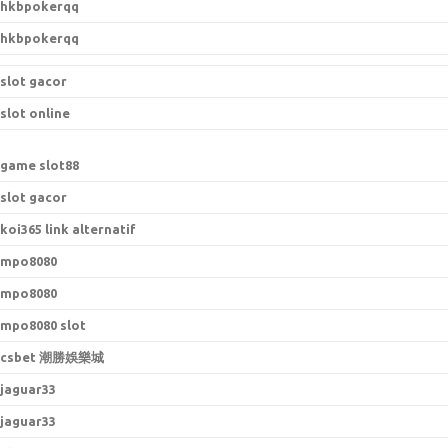
hkbpokerqq
hkbpokerqq
slot gacor
slot online
game slot88
slot gacor
koi365 link alternatif
mpo8080
mpo8080
mpo8080 slot
csbet 潮勝娛樂城
jaguar33
jaguar33