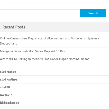
S
e
a
Recent Posts
r
c
Online-Casino ohne Paysafecard: Alternativen und Vorteile für Spieler in
h
Deutschland
f
Mengenal Situs Judi Slot Gacor Deposit 10 Ribu
o
r
Alternatif Keuntungan Menarik Slot Gacor Dapat Nominal Besar
:
slot gacor
slot online
slot88
mejavip
hkbpokerqq