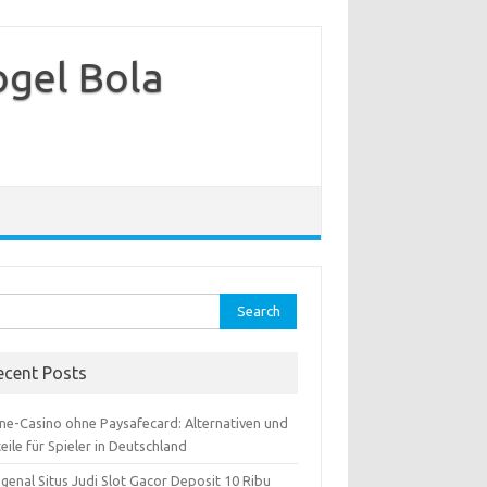
ogel Bola
rch
ecent Posts
ine-Casino ohne Paysafecard: Alternativen und
eile für Spieler in Deutschland
genal Situs Judi Slot Gacor Deposit 10 Ribu