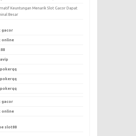
ernatif Keuntungan Menarik Slot Gacor Dapat
inal Besar
t gacor
t online
t88
avip
bpokerqq
bpokerqq
bpokerqq
t gacor
t online
e slot88