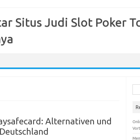
ar Situs Judi Slot Poker T
aya
Sea
for:
R
aysafecard: Alternativen und
Onl
Vort
n Deutschland
Men