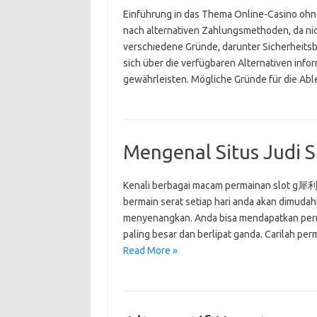
Einführung in das Thema Online-Casino ohn
nach alternativen Zahlungsmethoden, da nich
verschiedene Gründe, darunter Sicherheits
sich über die verfügbaren Alternativen info
gewährleisten. Mögliche Gründe für die A
Mengenal Situs Judi S
Kenali berbagai macam permainan slot g 犀利士
bermain serat setiap hari anda akan dimudah
menyenangkan. Anda bisa mendapatkan perm
paling besar dan berlipat ganda. Carilah p
Read More »