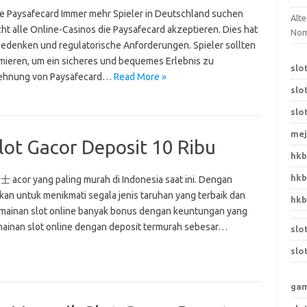
e Paysafecard Immer mehr Spieler in Deutschland suchen
Alt
t alle Online-Casinos die Paysafecard akzeptieren. Dies hat
Nom
bedenken und regulatorische Anforderungen. Spieler sollten
rmieren, um ein sicheres und bequemes Erlebnis zu
slo
blehnung von Paysafecard…
Read More »
slo
slo
mej
lot Gacor Deposit 10 Ribu
hk
hk
 acor yang paling murah di Indonesia saat ini. Dengan
kan untuk menikmati segala jenis taruhan yang terbaik dan
hk
ainan slot online banyak bonus dengan keuntungan yang
ermainan slot online dengan deposit termurah sebesar…
slo
slo
gam