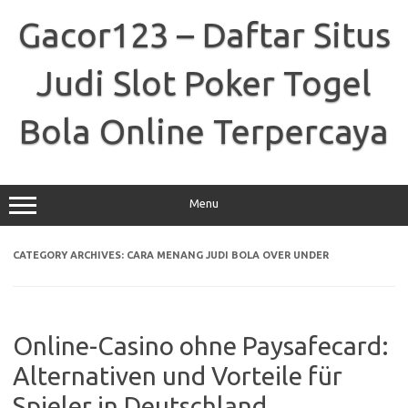
Skip
to
Gacor123 – Daftar Situs
content
Judi Slot Poker Togel
Bola Online Terpercaya
Menu
CATEGORY ARCHIVES:
CARA MENANG JUDI BOLA OVER UNDER
Online-Casino ohne Paysafecard:
Alternativen und Vorteile für
Spieler in Deutschland