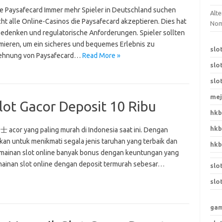
e Paysafecard Immer mehr Spieler in Deutschland suchen
Alt
t alle Online-Casinos die Paysafecard akzeptieren. Dies hat
Nom
bedenken und regulatorische Anforderungen. Spieler sollten
rmieren, um ein sicheres und bequemes Erlebnis zu
slo
blehnung von Paysafecard…
Read More »
slo
slo
mej
lot Gacor Deposit 10 Ribu
hk
hk
 acor yang paling murah di Indonesia saat ini. Dengan
kan untuk menikmati segala jenis taruhan yang terbaik dan
hk
ainan slot online banyak bonus dengan keuntungan yang
ermainan slot online dengan deposit termurah sebesar…
slo
slo
gam