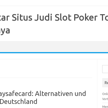
ar Situs Judi Slot Poker T
aya
Sea
for:
R
aysafecard: Alternativen und
Onl
Vort
n Deutschland
Men