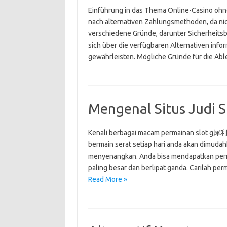
Einführung in das Thema Online-Casino ohn
nach alternativen Zahlungsmethoden, da nich
verschiedene Gründe, darunter Sicherheits
sich über die verfügbaren Alternativen info
gewährleisten. Mögliche Gründe für die A
Mengenal Situs Judi S
Kenali berbagai macam permainan slot g 犀利士
bermain serat setiap hari anda akan dimudah
menyenangkan. Anda bisa mendapatkan perm
paling besar dan berlipat ganda. Carilah p
Read More »