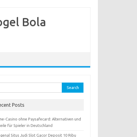
ogel Bola
rch
ecent Posts
ine-Casino ohne Paysafecard: Alternativen und
eile für Spieler in Deutschland
genal Situs Judi Slot Gacor Deposit 10 Ribu