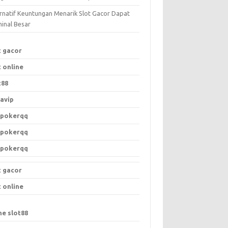
ernatif Keuntungan Menarik Slot Gacor Dapat
inal Besar
t gacor
t online
t88
avip
bpokerqq
bpokerqq
bpokerqq
t gacor
t online
e slot88