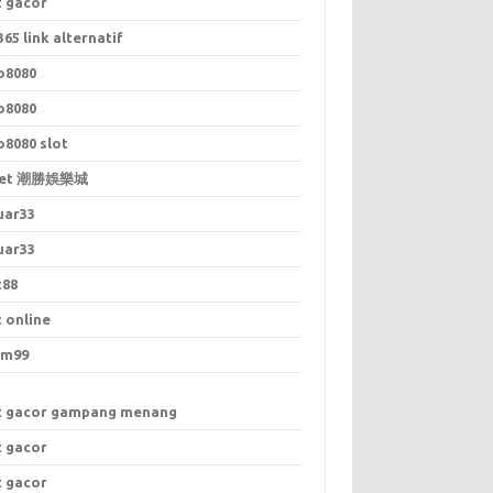
t gacor
365 link alternatif
o8080
o8080
8080 slot
bet 潮勝娛樂城
uar33
uar33
t88
t online
am99
t gacor gampang menang
t gacor
t gacor