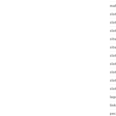
mah
slo
slo
slo
sit
sit
slo
slo
slo
slo
slo
lag
lin
pec