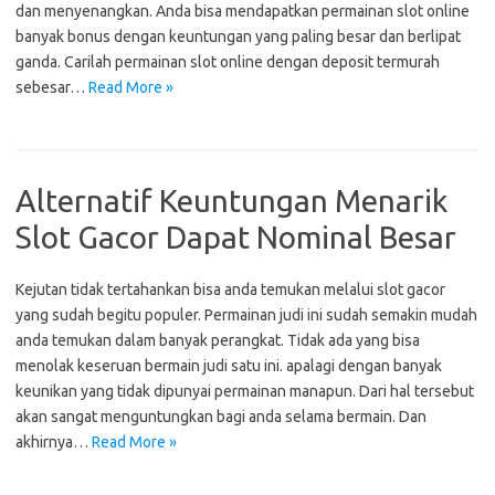
dan menyenangkan. Anda bisa mendapatkan permainan slot online
banyak bonus dengan keuntungan yang paling besar dan berlipat
ganda. Carilah permainan slot online dengan deposit termurah
sebesar…
Read More »
Alternatif Keuntungan Menarik
Slot Gacor Dapat Nominal Besar
Kejutan tidak tertahankan bisa anda temukan melalui slot gacor
yang sudah begitu populer. Permainan judi ini sudah semakin mudah
anda temukan dalam banyak perangkat. Tidak ada yang bisa
menolak keseruan bermain judi satu ini. apalagi dengan banyak
keunikan yang tidak dipunyai permainan manapun. Dari hal tersebut
akan sangat menguntungkan bagi anda selama bermain. Dan
akhirnya…
Read More »