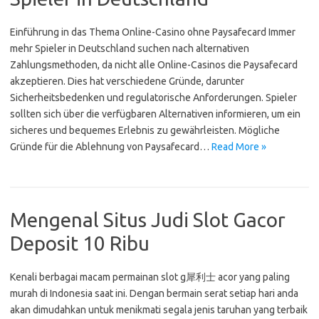
Einführung in das Thema Online-Casino ohne Paysafecard Immer
mehr Spieler in Deutschland suchen nach alternativen
Zahlungsmethoden, da nicht alle Online-Casinos die Paysafecard
akzeptieren. Dies hat verschiedene Gründe, darunter
Sicherheitsbedenken und regulatorische Anforderungen. Spieler
sollten sich über die verfügbaren Alternativen informieren, um ein
sicheres und bequemes Erlebnis zu gewährleisten. Mögliche
Gründe für die Ablehnung von Paysafecard…
Read More »
Mengenal Situs Judi Slot Gacor
Deposit 10 Ribu
Kenali berbagai macam permainan slot g 犀利士 acor yang paling
murah di Indonesia saat ini. Dengan bermain serat setiap hari anda
akan dimudahkan untuk menikmati segala jenis taruhan yang terbaik