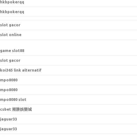
hkbpokerqq
hkbpokerqq
slot gacor
slot online
game slot88
slot gacor
koi365 link alternatif
mpo8080
mpo8080
mpo8080 slot
csbet 潮勝娛樂城
jaguar33
jaguar33