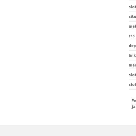
slo
sit
ma
rtp
dep
link
ma
slo
slo
Fo
ja