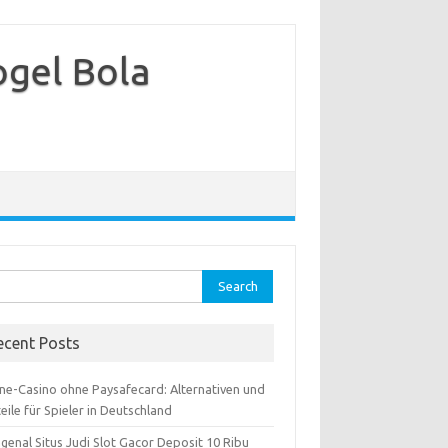
ogel Bola
rch
ecent Posts
ine-Casino ohne Paysafecard: Alternativen und
eile für Spieler in Deutschland
genal Situs Judi Slot Gacor Deposit 10 Ribu