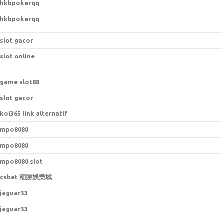
hkbpokerqq
hkbpokerqq
slot gacor
slot online
game slot88
slot gacor
koi365 link alternatif
mpo8080
mpo8080
mpo8080 slot
csbet 潮勝娛樂城
jaguar33
jaguar33