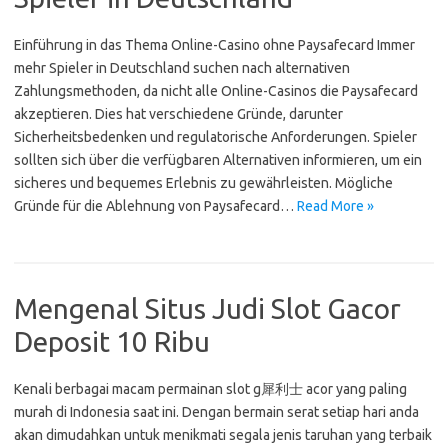
Einführung in das Thema Online-Casino ohne Paysafecard Immer
mehr Spieler in Deutschland suchen nach alternativen
Zahlungsmethoden, da nicht alle Online-Casinos die Paysafecard
akzeptieren. Dies hat verschiedene Gründe, darunter
Sicherheitsbedenken und regulatorische Anforderungen. Spieler
sollten sich über die verfügbaren Alternativen informieren, um ein
sicheres und bequemes Erlebnis zu gewährleisten. Mögliche
Gründe für die Ablehnung von Paysafecard…
Read More »
Mengenal Situs Judi Slot Gacor
Deposit 10 Ribu
Kenali berbagai macam permainan slot g 犀利士 acor yang paling
murah di Indonesia saat ini. Dengan bermain serat setiap hari anda
akan dimudahkan untuk menikmati segala jenis taruhan yang terbaik