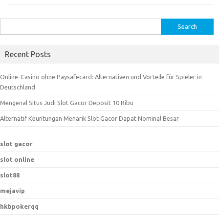
S
e
a
Recent Posts
r
c
Online-Casino ohne Paysafecard: Alternativen und Vorteile für Spieler in
h
Deutschland
f
Mengenal Situs Judi Slot Gacor Deposit 10 Ribu
o
r
Alternatif Keuntungan Menarik Slot Gacor Dapat Nominal Besar
:
slot gacor
slot online
slot88
mejavip
hkbpokerqq