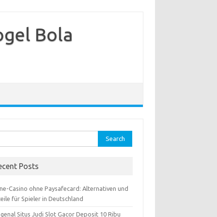
ogel Bola
rch
ecent Posts
ine-Casino ohne Paysafecard: Alternativen und
eile für Spieler in Deutschland
genal Situs Judi Slot Gacor Deposit 10 Ribu