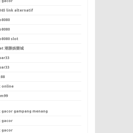
t gacor
365 link alternatif
o8080
o8080
8080 slot
bet 潮勝娛樂城
uar33
uar33
t88
t online
am99
t gacor gampang menang
t gacor
t gacor