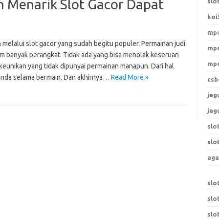
n Menarik Slot Gacor Dapat
slo
koi
mp
 melalui slot gacor yang sudah begitu populer. Permainan judi
mp
m banyak perangkat. Tidak ada yang bisa menolak keseruan
mpo
k keunikan yang tidak dipunyai permainan manapun. Dari hal
anda selama bermain. Dan akhirnya…
Read More »
cs
jag
jag
slo
slo
ag
slo
slo
slo