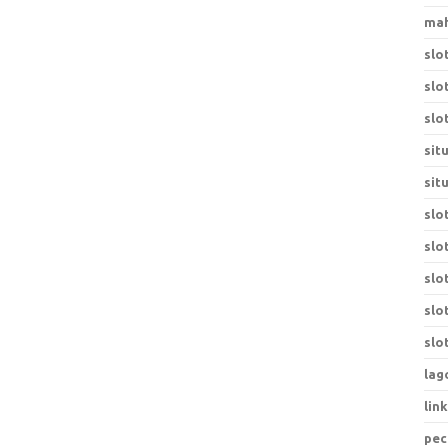
mah
slo
slo
slo
sit
sit
slo
slo
slo
slo
slo
lag
lin
pec