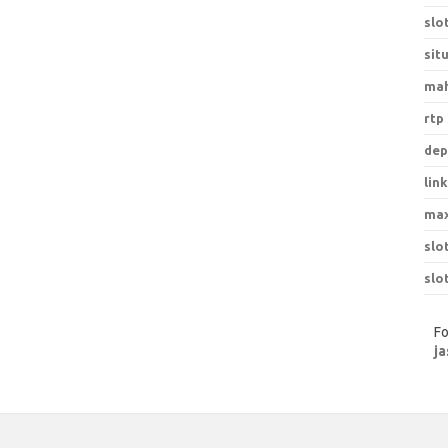
slo
sit
ma
rtp
dep
link
ma
slo
slo
Fo
ja