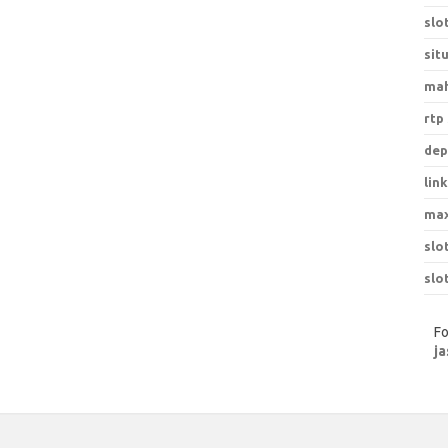
slo
sit
ma
rtp
dep
link
ma
slo
slo
Fo
ja