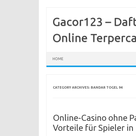
Skip
to
content
Gacor123 – Daft
Online Terperc
HOME
CATEGORY ARCHIVES:
BANDAR TOGEL 94
Online-Casino ohne P
Vorteile für Spieler i