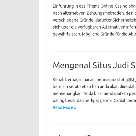
Einführung in das Thema Online-Casino ohn
nach alternativen Zahlungsmethoden, da nich
verschiedene Gründe, darunter Sicherheits
sich über die verfügbaren Alternativen info
gewährleisten. Mögliche Gründe für die A
Mengenal Situs Judi S
Kenali berbagai macam permainan slot g 犀利士
bermain serat setiap hari anda akan dimudah
menyenangkan. Anda bisa mendapatkan perm
paling besar dan berlipat ganda. Carilah p
Read More »