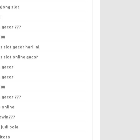
jong slot
t
t gacor 777
t88
us slot gacor hari ini
us slot online gacor
t gacor
t gacor
t88
t gacor 777
t online
owin777
k judi bola
itoto