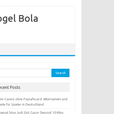
ogel Bola
rch
ecent Posts
ine-Casino ohne Paysafecard: Alternativen und
eile für Spieler in Deutschland
genal Situs Judi Slot Gacor Deposit 10 Ribu